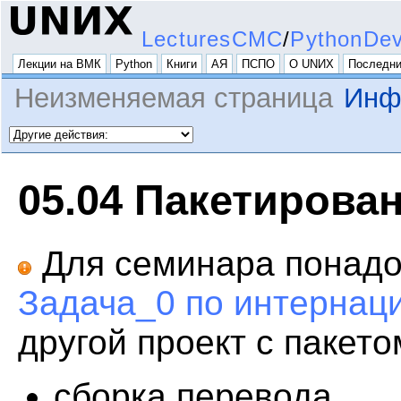
LecturesCMC
/
PythonDe
Лекции на ВМК
Python
Книги
АЯ
ПСПО
О UNИX
Последни
Неизменяемая страница
Инф
05.04 Пакетирова
Для семинара понад
Задача_0 по интернац
другой проект с пакето
сборка перевода