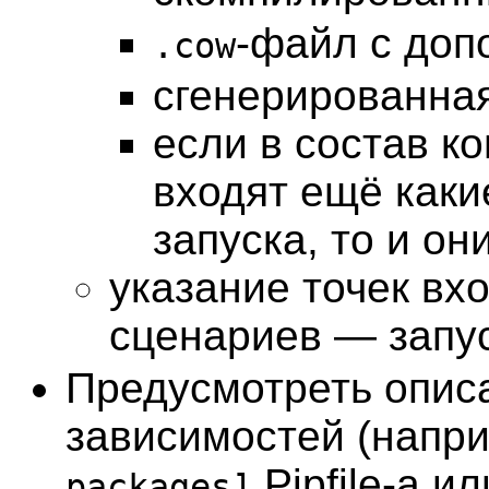
-файл с до
.cow
сгенерированна
если в состав к
входят ещё каки
запуска, то и он
указание точек вх
сценариев — запус
Предусмотреть опис
зависимостей (напри
Pipfile-а и
packages]