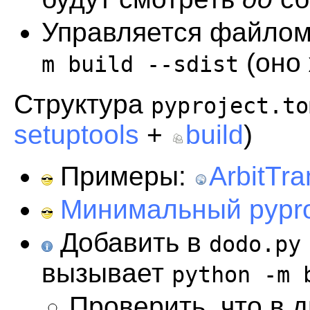
Управляется файло
(оно
m build --sdist
Структура
pyproject.to
setuptools
+
build
)
Примеры:
ArbitTra
Минимальный pyproj
Добавить в
dodo.py
вызывает
python -m 
Проверить, что в 