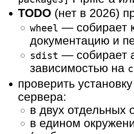
TODO
(нет в 2026) п
— собирает к
wheel
документацию и п
— собирает а
sdist
зависимостью на
c
проверить установку 
сервера:
в двух отдельных 
в едином окружен