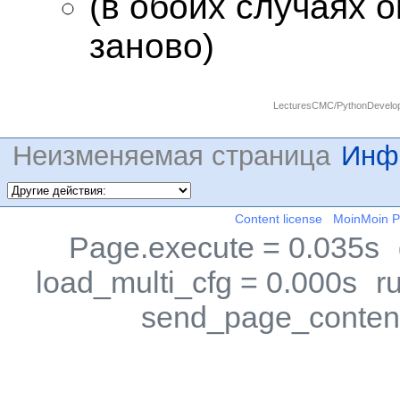
(в обоих случаях 
заново)
LecturesCMC/PythonDevelo
Неизменяемая страница
Инф
Content license
MoinMoin 
Page.execute = 0.035s
load_multi_cfg = 0.000s
r
send_page_content