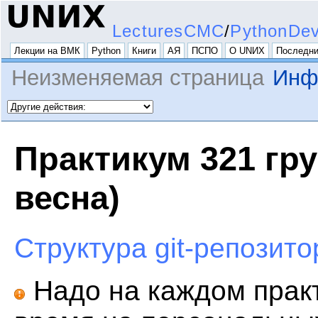
LecturesCMC
/
PythonDe
Лекции на ВМК
Python
Книги
АЯ
ПСПО
О UNИX
Последни
Неизменяемая страница
Инф
Практикум 321 гру
весна)
Структура git-репозит
Надо на каждом практ