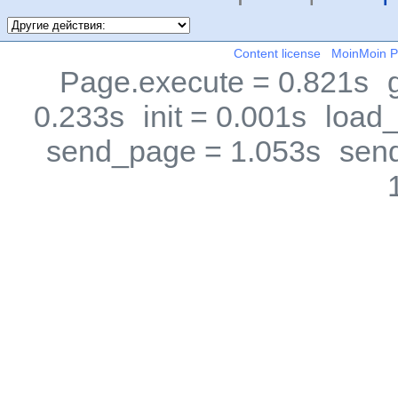
Content license
MoinMoin 
Page.execute = 0.821s
0.233s
init = 0.001s
load_
send_page = 1.053s
sen