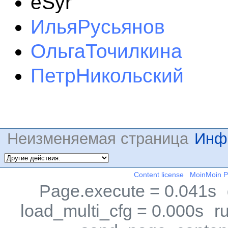
eSyr
ИльяРусьянов
ОльгаТочилкина
ПетрНикольский
Неизменяемая страница
Инф
Content license
MoinMoin 
Page.execute = 0.041s
load_multi_cfg = 0.000s
r