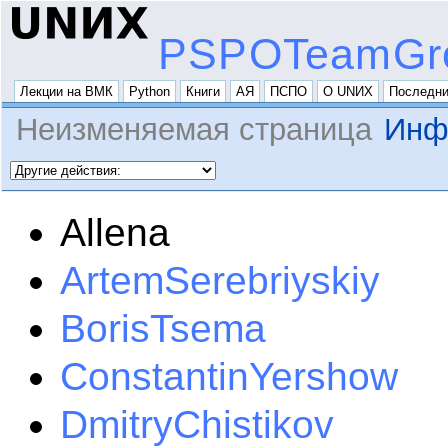
PSPOTeamGr
Лекции на ВМК
Python
Книги
АЯ
ПСПО
О UNИX
Последни
Неизменяемая страница
Инф
Allena
ArtemSerebriyskiy
BorisTsema
ConstantinYershow
DmitryChistikov