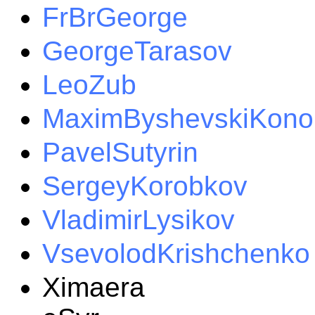
FrBrGeorge
GeorgeTarasov
LeoZub
MaximByshevskiKono
PavelSutyrin
SergeyKorobkov
VladimirLysikov
VsevolodKrishchenko
Ximaera